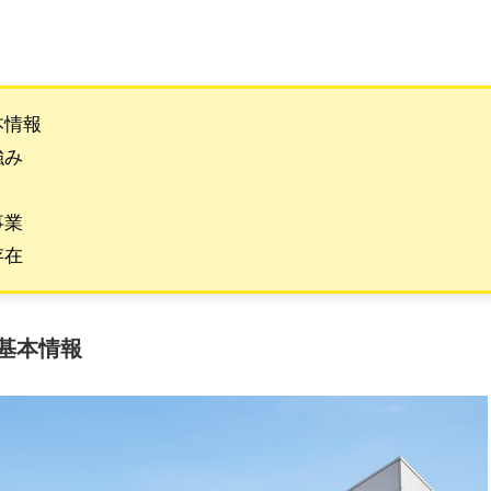
本情報
強み
事業
存在
基本情報