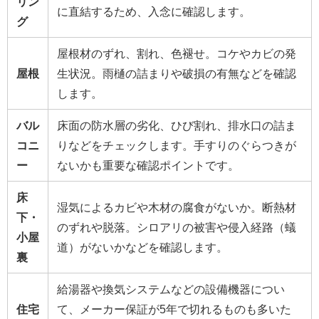
リン
に直結するため、入念に確認します。
グ
屋根材のずれ、割れ、色褪せ。コケやカビの発
屋根
生状況。雨樋の詰まりや破損の有無などを確認
します。
バル
床面の防水層の劣化、ひび割れ、排水口の詰ま
コニ
りなどをチェックします。手すりのぐらつきが
ー
ないかも重要な確認ポイントです。
床
湿気によるカビや木材の腐食がないか。断熱材
下・
のずれや脱落。シロアリの被害や侵入経路（蟻
小屋
道）がないかなどを確認します。
裏
給湯器や換気システムなどの設備機器につい
住宅
て、メーカー保証が5年で切れるものも多いた