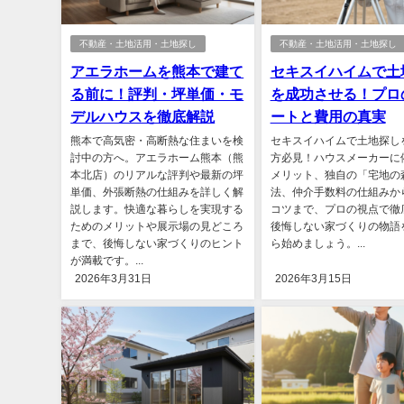
不動産・土地活用・土地探し
不動産・土地活用・土地探し
アエラホームを熊本で建て
セキスイハイムで土
る前に！評判・坪単価・モ
を成功させる！プロ
デルハウスを徹底解説
ートと費用の真実
熊本で高気密・高断熱な住まいを検
セキスイハイムで土地探し
討中の方へ。アエラホーム熊本（熊
方必見！ハウスメーカーに
本北店）のリアルな評判や最新の坪
メリット、独自の「宅地の
単価、外張断熱の仕組みを詳しく解
法、仲介手数料の仕組みか
説します。快適な暮らしを実現する
コツまで、プロの視点で徹
ためのメリットや展示場の見どころ
後悔しない家づくりの物語
まで、後悔しない家づくりのヒント
ら始めましょう。...
が満載です。...
2026年3月31日
2026年3月15日