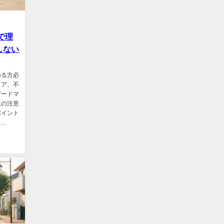
で理
しない
める方必
リア、不
ザードマ
上の注意
ポイント
..