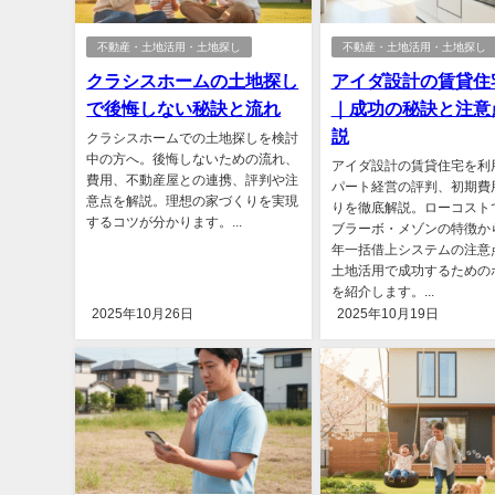
不動産・土地活用・土地探し
不動産・土地活用・土地探し
クラシスホームの土地探し
アイダ設計の賃貸住
で後悔しない秘訣と流れ
｜成功の秘訣と注意
説
クラシスホームでの土地探しを検討
中の方へ。後悔しないための流れ、
アイダ設計の賃貸住宅を利
費用、不動産屋との連携、評判や注
パート経営の評判、初期費
意点を解説。理想の家づくりを実現
りを徹底解説。ローコスト
するコツが分かります。...
ブラーボ・メゾンの特徴から
年一括借上システムの注意
土地活用で成功するための
を紹介します。...
2025年10月26日
2025年10月19日