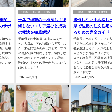
不動産・土地活用・土地探し
不動産・土地活用・土地探し
地探し
千葉で理想の土地探し！後
後悔しない土地探し 
のサポ
悔しないエリア選びと成功
県で理想の注文住宅
の秘訣を徹底解説
るための完全ガイド
を始める
千葉県での土地探しに悩むあなた
千葉県で土地を探している
依頼する
へ。人気エリアの特徴から災害リス
リア別の相場や選び方のポ
森」活用
ク、未公開物件の探し方まで、プロ
徹底解説します。人気の北
ら成功の
の視点で徹底解説します。後悔しな
自然豊かな房総エリアまで
底解説。
いためのチェックポイントを凝縮。
スクや諸費用、不動産会社
をここか
理想の住まいへの第一歩をここから
ツなど、土地探し 千葉県で
始めましょう！...
るために必要な情報を網羅
版ガイドです。...
2026年3月7日
2025年12月22日