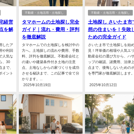
不動産・土地活用・土地探し
不動産・土地活用・土地探し
宅経営
タマホームの土地探し完全
土地探し さいたま市
点を解
ガイド｜流れ・費用・評判
想の住まいを！失敗
を徹底解説
ための完全ガイド
用したア
タマホームでの土地探しを検討中の
さいたま市で土地探しを始
用や利回
方へ。土地探しの流れや費用、手数
見！坪単価の相場や人気エ
で人気な
料、評判を徹底解説。不動産会社と
動産会社の選び方から、ハ
、30
の違いや建築条件付き土地の注意
ップの確認、諸費用、法律
点まで、
点、土地なしからの家づくりを成功
点まで、後悔しないための
ポイント
させる秘訣まで、この記事で全て分
を専門家が徹底解説します。.
かります。...
2025年10月19日
2025年10月12日