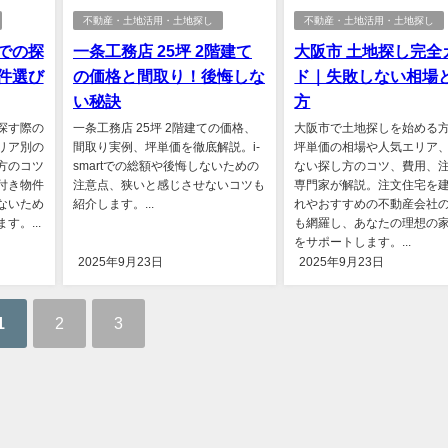
不動産・土地活用・土地探し
不動産・土地活用・土地探し
での探
一条工務店 25坪 2階建て
大阪市 土地探し完全
件選び
の価格と間取り！後悔しな
ド｜失敗しない相場
い秘訣
方
探す際の
一条工務店 25坪 2階建ての価格、
大阪市で土地探しを始める
リア別の
間取り実例、坪単価を徹底解説。i-
坪単価の相場や人気エリア
方のコツ
smartでの総額や後悔しないための
ない探し方のコツ、費用、
付き物件
注意点、狭いと感じさせないコツも
専門家が解説。注文住宅を
ないため
紹介します。...
れやおすすめの不動産会社
。...
も網羅し、あなたの理想の
をサポートします。...
2025年9月23日
2025年9月23日
1
2
3