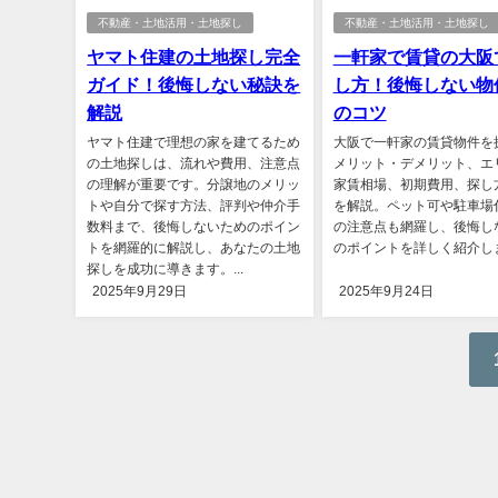
不動産・土地活用・土地探し
不動産・土地活用・土地探し
ヤマト住建の土地探し完全
一軒家で賃貸の大阪
ガイド！後悔しない秘訣を
し方！後悔しない物
解説
のコツ
ヤマト住建で理想の家を建てるため
大阪で一軒家の賃貸物件を
の土地探しは、流れや費用、注意点
メリット・デメリット、エ
の理解が重要です。分譲地のメリッ
家賃相場、初期費用、探し
トや自分で探す方法、評判や仲介手
を解説。ペット可や駐車場
数料まで、後悔しないためのポイン
の注意点も網羅し、後悔し
トを網羅的に解説し、あなたの土地
のポイントを詳しく紹介します
探しを成功に導きます。...
2025年9月29日
2025年9月24日