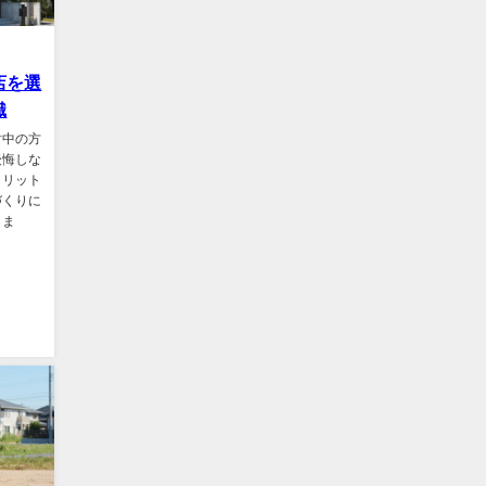
店を選
識
討中の方
後悔しな
メリット
づくりに
しま