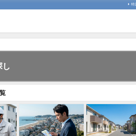
特
探し
覧