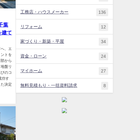
工務店・ハウスメーカー
136
千葉
リフォーム
12
を建て
家づくり・新築・平屋
34
方へ、エ
イントを
資金・ローン
24
西部から
、地盤リ
マイホーム
27
選びのコ
成功す
した決定
無料見積もり・一括資料請求
8