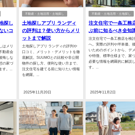
不動産・土地活用・土地探し
不動産・土地活用・土地探し
地探し
土地探しアプリ ランディ
注文住宅で一条工務
ないコ
の評判は？使い方からメリ
ぶ前に知るべき全知
ットまで解説
注文住宅で一条工務店を検
へ。実際の評判や坪単価、
しはメリ
土地探しアプリ ランディの評判や
いためのポイントから、デ
不動産会
口コミ、メリット・デメリットを徹
や特徴、標準仕様まで、家
後悔しな
底解説。SUUMOとの比較や非公開
必要な情報を網羅的に解説
想の家づ
物件の探し方、便利な使い方まで、
す。...
。...
注文住宅を建てる前に知りたい情報
を網羅。...
2025年11月20日
2025年11月2日