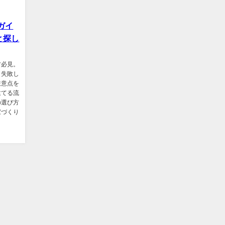
ガイ
と探し
方必見。
、失敗し
注意点を
建てる流
の選び方
家づくり