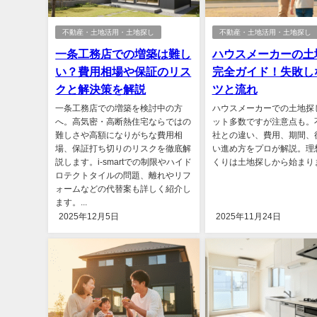
不動産・土地活用・土地探し
不動産・土地活用・土地探し
一条工務店での増築は難し
ハウスメーカーの土
い？費用相場や保証のリス
完全ガイド！失敗し
クと解決策を解説
ツと流れ
一条工務店での増築を検討中の方
ハウスメーカーでの土地探
へ。高気密・高断熱住宅ならではの
ット多数ですが注意点も。
難しさや高額になりがちな費用相
社との違い、費用、期間、
場、保証打ち切りのリスクを徹底解
い進め方をプロが解説。理
説します。i-smartでの制限やハイド
くりは土地探しから始まります
ロテクトタイルの問題、離れやリフ
ォームなどの代替案も詳しく紹介し
ます。...
2025年12月5日
2025年11月24日