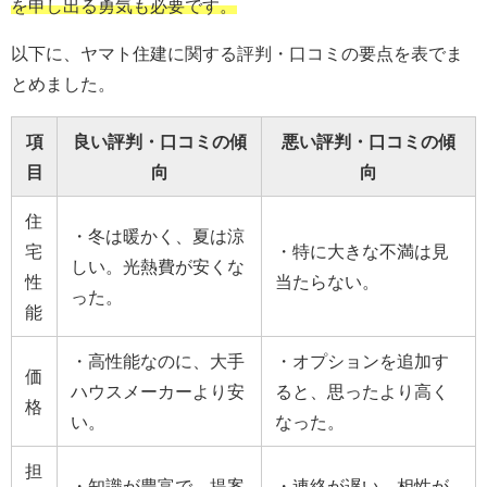
を申し出る勇気も必要です。
以下に、ヤマト住建に関する評判・口コミの要点を表でま
とめました。
項
良い評判・口コミの傾
悪い評判・口コミの傾
目
向
向
住
・冬は暖かく、夏は涼
宅
・特に大きな不満は見
しい。光熱費が安くな
性
当たらない。
った。
能
・高性能なのに、大手
・オプションを追加す
価
ハウスメーカーより安
ると、思ったより高く
格
い。
なった。
担
・知識が豊富で、提案
・連絡が遅い、相性が