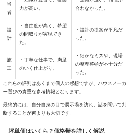
当
力が高い。
合わなかった。
者
・自由度が高く、希望
設
・設計の提案が平凡だ
の間取りが実現でき
計
った。
た。
・細かなミスや、現場
施
・丁寧な仕事で、満足
の整理整頓が不十分だ
工
のいく仕上がり。
った。
これらの評判はあくまで個人の感想ですが、ハウスメーカ
ー選びの貴重な参考情報となります。
最終的には、自分自身の目で展示場を訪れ、話を聞いて判
断することが何よりも大切です。
坪単価はいくら？価格帯を詳しく解説