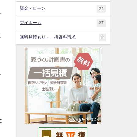
資金・ローン
24
ム
マイホーム
27
組
無料見積もり・一括資料請求
8
み
メ
に