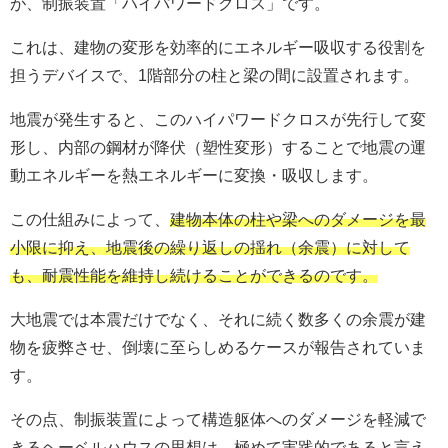
が、制振装置「ハイパワードクロス」です。
これは、建物の変形を効率的にエネルギー吸収する役割を
担うデバイスで、1階部分の柱と梁の間に設置されます。
地震が発生すると、このハイパワードクロスが先行して変
形し、内部の鋼材が降伏（塑性変形）することで地震の運
動エネルギーを熱エネルギーに変換・吸収します。
この仕組みによって、
建物本体の柱や梁へのダメージを最
小限に抑え、地震後の繰り返しの揺れ（余震）に対して
も、耐震性能を維持し続けることができるのです。
大地震では本震だけでなく、それに続く数多くの余震が建
物を疲弊させ、倒壊に至らしめるケースが報告されていま
す。
その点、制振装置によって構造躯体へのダメージを軽減で
きるヘーベルハウスの思想は、極めて実践的であると言え