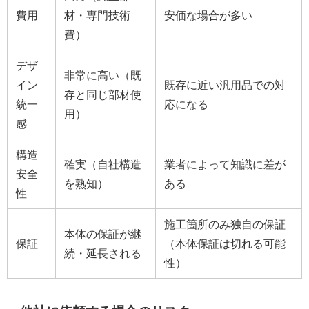
費用
材・専門技術
安価な場合が多い
費）
デザ
非常に高い（既
イン
既存に近い汎用品での対
存と同じ部材使
統一
応になる
用）
感
構造
確実（自社構造
業者によって知識に差が
安全
を熟知）
ある
性
施工箇所のみ独自の保証
本体の保証が継
保証
（本体保証は切れる可能
続・延長される
性）