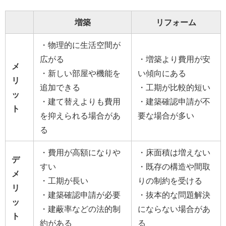
増築
リフォーム
・物理的に生活空間が
広がる
・増築より費用が安
メ
・新しい部屋や機能を
い傾向にある
リ
追加できる
・工期が比較的短い
ッ
・建て替えよりも費用
・建築確認申請が不
ト
を抑えられる場合があ
要な場合が多い
る
・費用が高額になりや
・床面積は増えない
デ
すい
・既存の構造や間取
メ
・工期が長い
りの制約を受ける
リ
・建築確認申請が必要
・抜本的な問題解決
ッ
・建蔽率などの法的制
にならない場合があ
ト
約がある
る