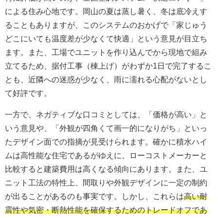
による住み心地です。岡山の夏は蒸し暑く、冬は底冷えす
ることもありますが、このシステムのおかげで「家じゅう
どこにいても温度差が少なくて快適」という意見が目立ち
ます。また、工場でユニットを作り込んでから現地で組み
立てるため、据付工事（棟上げ）がわずか1日で完了するこ
とも、近隣への迷惑が少なく、雨に濡れる心配がないとし
て好評です。
一方で、ネガティブな口コミとしては、「価格が高い」と
いう意見や、「外観が四角くて画一的になりがち」といっ
たデザイン面での指摘が見受けられます。確かに積水ハイ
ムは高性能な住宅であるがゆえに、ローコストメーカーと
比較すると建築費用は高くなる傾向にあります。また、ユ
ニット工法の特性上、間取りや外観デザインに一定の制約
が出ることがあるのも事実です。しかし、これらは
高い耐
震性や気密・断熱性能を確保するためのトレードオフであ