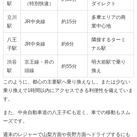
駅
（特別快速）
ダイレクト
立川
多摩エリアの商
JR中央線
約15分
駅
業中心地
八王
隣接するターミ
JR中央線
約6分
子駅
ナル駅
渋谷
京王線・井の
明大前駅で乗り
約55分
駅
頭線
換え
このように、都心の主要駅へ乗り換えなし、または少ない
乗り換えで1時間以内にアクセスできる利便性を備えていま
す。
また、中央自動車道の八王子ICも近く、車での移動もスム
ーズです。
週末のレジャーで山梨方面や長野方面へドライブするにも