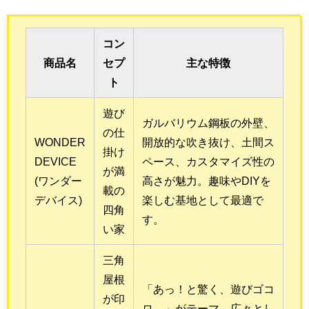
コン
商品名
セプ
主な特徴
ト
遊び
ガルバリウム鋼板の外壁、
の仕
WONDER
開放的な吹き抜け、土間ス
掛け
DEVICE
ペース、カスタマイズ性の
が満
(ワンダー
高さが魅力。趣味やDIYを
載の
デバイス)
楽しむ基地として最適で
四角
す。
い家
三角
屋根
「あっ！と驚く、遊びゴコ
が印
ロ。」がテーマ。広々とし