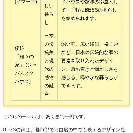
(イマーゴ)
ドハウスや趣味の部屋とし
しい
て、手軽にBESSの暮らし
暮ら
を始められます。
し
日本
の伝
深い軒、広い縁側、格子戸
倭様
統美
など、日本の伝統的な家の
「程々の
と現
要素を取り入れたデザイ
家」 (ジャ
代の
ン。落ち着きと懐かしさを
パネスク
感性
感じる、穏やかな暮らしが
ハウス)
の融
できます。
合
これらのモデルは、あくまで一例です。
BESSの家は、都市部でも自然の中でも映えるデザイン性