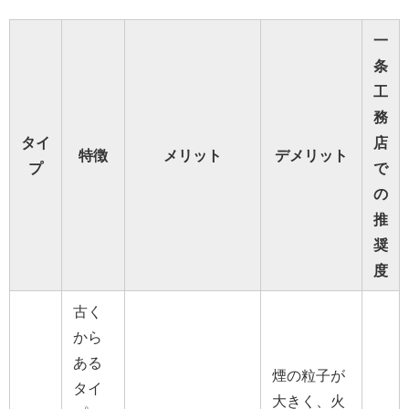
一
条
工
務
タイ
店
特徴
メリット
デメリット
プ
で
の
推
奨
度
古く
から
ある
煙の粒子が
タイ
大きく、火