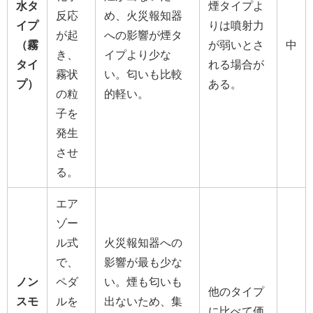
水タ
煙タイプよ
反応
め、火災報知器
イプ
りは噴射力
が起
への影響が煙タ
（霧
が弱いとさ
中
き、
イプより少な
タイ
れる場合が
霧状
い。匂いも比較
プ）
ある。
の粒
的軽い。
子を
発生
させ
る。
エア
ゾー
ル式
火災報知器への
で、
影響が最も少な
ノン
ペダ
い。煙も匂いも
他のタイプ
スモ
ルを
出ないため、集
に比べて価