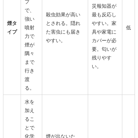
プ
災報知器が
で、
殺虫効果が高い
最も反応し
強い
煙タ
とされる。隠れ
やすい。家
噴射
低
イプ
た害虫にも届き
具や家電に
力で
やすい。
カバーが必
煙が
要。匂いが
隅々
残りやす
まで
い。
行き
渡
る。
水を
加え
るこ
とで
化学
煙が出ないた