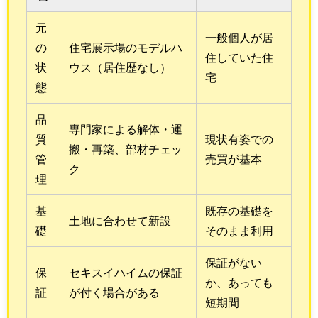
元
一般個人が居
の
住宅展示場のモデルハ
住していた住
状
ウス（居住歴なし）
宅
態
品
専門家による解体・運
質
現状有姿での
搬・再築、部材チェッ
管
売買が基本
ク
理
基
既存の基礎を
土地に合わせて新設
礎
そのまま利用
保証がない
保
セキスイハイムの保証
か、あっても
証
が付く場合がある
短期間